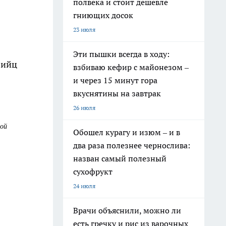
полвека и стоит дешевле
гниющих досок
23 июля
Эти пышки всегда в ходу:
бийц
взбиваю кефир с майонезом –
и через 15 минут гора
вкуснятины на завтрак
26 июля
ой
Обошел курагу и изюм – и в
два раза полезнее чернослива:
назван самый полезный
сухофрукт
24 июля
Врачи объяснили, можно ли
есть гречку и рис из варочных