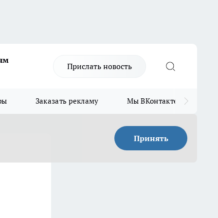
ям
Прислать новость
ры
Заказать рекламу
Мы ВКонтакте
Мы
Принять