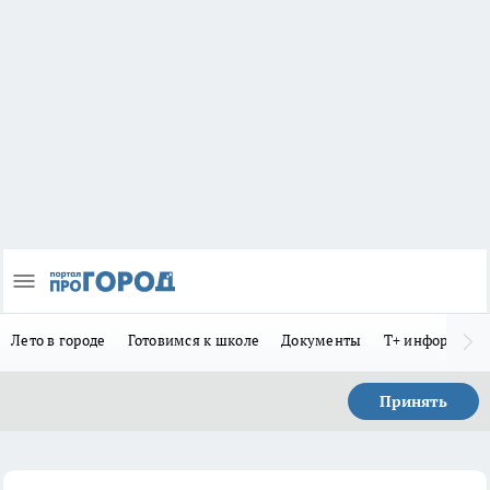
Лето в городе
Готовимся к школе
Документы
Т+ информиру
Принять