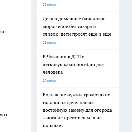
23 июля
Делаю домашнее банановое
мороженое без сахара и
 же
сливок: дети просят еще и еще
28 июля
В Чувашии в ДТП с
легковушками погибли два
человека
29 июля
Больше не нужны громоздкие
галоши на даче: нашла
достойную замену для огорода
м о
– нога не преет и земля не
попадает