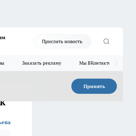
ям
Прислать новость
ры
Заказать рекламу
Мы ВКонтакте
Мы
Принять
ик
ьева