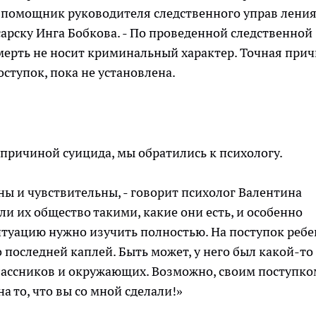
ит помощник руководителя следственного управ лени
арску Инга Бобкова. - По проведенной следственной
смерть не носит криминальный характер. Точная прич
ступок, пока не установлена.
ь причиной суицида, мы обратились к психологу.
ьны и чувствительны, - говорит психолог Валентина
ли их общество такими, какие они есть, и особенно
итуацию нужно изучить полностью. На поступок ребе
о последней каплей. Быть может, у него был какой-то
классников и окружающих. Возможно, своим поступко
а то, что вы со мной сделали!»