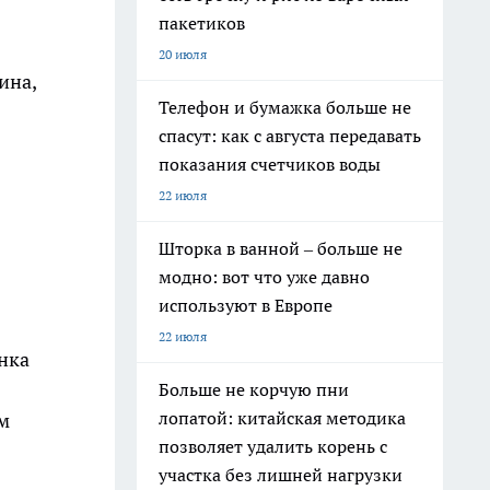
я
пакетиков
20 июля
ина,
Телефон и бумажка больше не
спасут: как с августа передавать
показания счетчиков воды
22 июля
Шторка в ванной – больше не
модно: вот что уже давно
используют в Европе
22 июля
нка
Больше не корчую пни
лопатой: китайская методика
м
позволяет удалить корень с
участка без лишней нагрузки