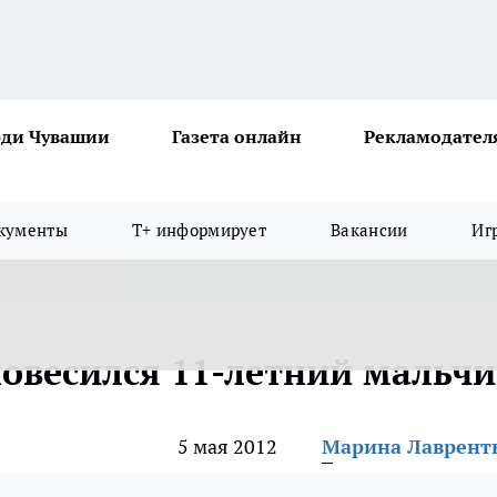
ди Чувашии
Газета онлайн
Рекламодател
кументы
Т+ информирует
Вакансии
Иг
повесился 11-летний мальч
5 мая 2012
Марина Лаврент