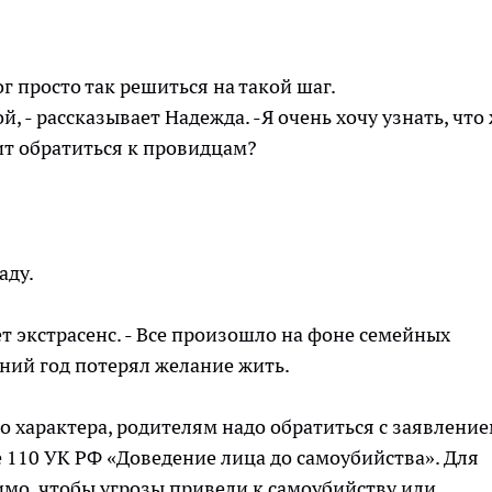
г просто так решиться на такой шаг.
ой, - рассказывает Надежда. -Я очень хочу узнать, что
ит обратиться к провидцам?
аду.
ет экстрасенс. - Все произошло на фоне семейных
дний год потерял желание жить.
о характера, родителям надо обратиться с заявление
е 110 УК РФ «Доведение лица до самоубийства». Для
мо, чтобы угрозы привели к самоубийству или