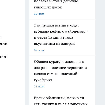
полвека и стоит дешевле
гниющих досок
23 июля
Эти пышки всегда в ходу:
взбиваю кефир с майонезом –
е
и через 15 минут гора
огли
вкуснятины на завтрак
26 июля
иил
Обошел курагу и изюм – и в
два раза полезнее чернослива:
назван самый полезный
сухофрукт
24 июля
Врачи объяснили, можно ли
есть гречку и рис из варочных