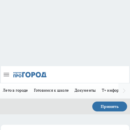
Лето в городе
Готовимся к школе
Документы
Т+ информиру
Принять