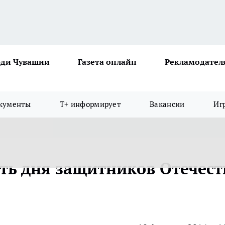
ди Чувашии
Газета онлайн
Рекламодател
кументы
Т+ информирует
Вакансии
Иг
сть дня защитников Отечест