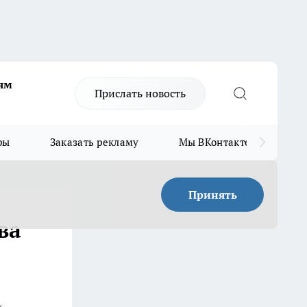
ям
Прислать новость
ры
Заказать рекламу
Мы ВКонтакте
Мы
Принять
ва