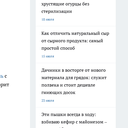
хрустящие огурцы без
стерилизации
18 июля
Как отличить натуральный сыр
от сырного продукта: самый
простой способ
15 июля
Дачники в восторге от нового
нь
с
материала для грядок: служит
орит
полвека и стоит дешевле
гниющих досок
23 июля
Эти пышки всегда в ходу:
взбиваю кефир с майонезом –