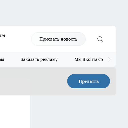
ям
Прислать новость
ры
Заказать рекламу
Мы ВКонтакте
Мы
Принять