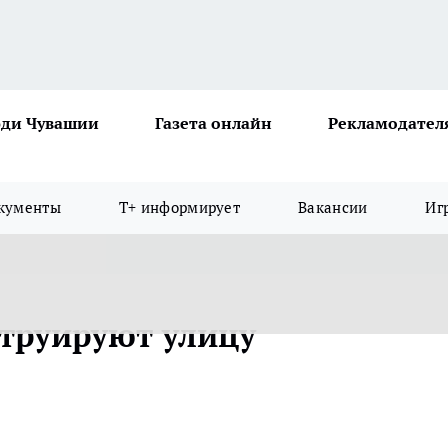
ди Чувашии
Газета онлайн
Рекламодател
кументы
Т+ информирует
Вакансии
Иг
струируют улицу