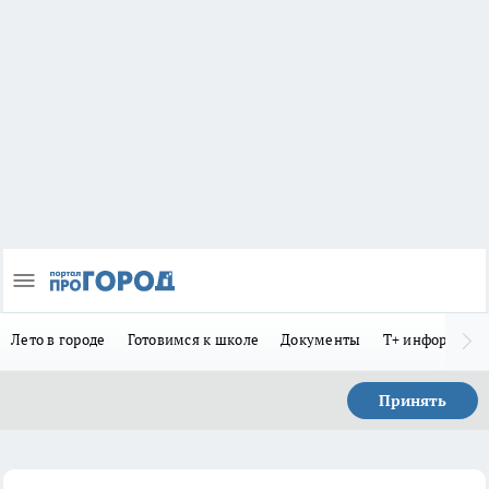
Лето в городе
Готовимся к школе
Документы
Т+ информиру
Принять