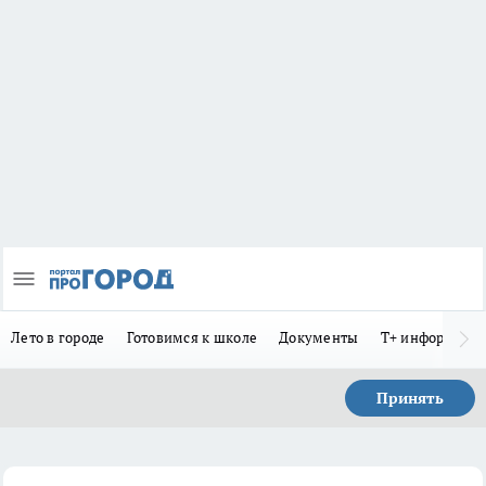
Лето в городе
Готовимся к школе
Документы
Т+ информиру
Принять