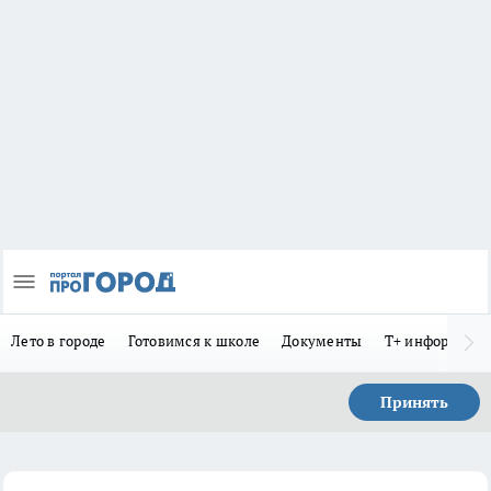
Лето в городе
Готовимся к школе
Документы
Т+ информиру
Принять