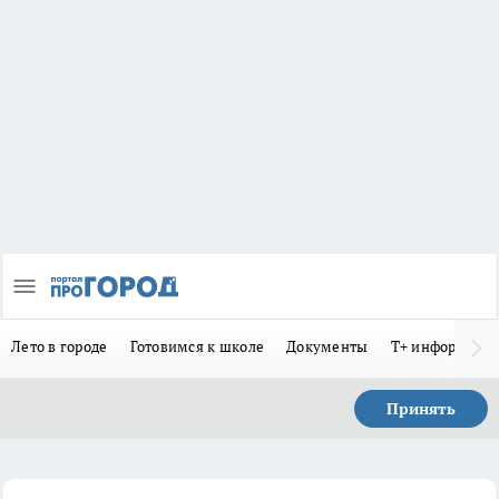
Лето в городе
Готовимся к школе
Документы
Т+ информиру
Принять