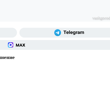
vashgorod
инение