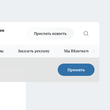
ям
Прислать новость
ры
Заказать рекламу
Мы ВКонтакте
Мы
Принять