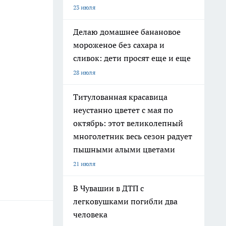
23 июля
Делаю домашнее банановое
мороженое без сахара и
сливок: дети просят еще и еще
28 июля
Титулованная красавица
неустанно цветет с мая по
октябрь: этот великолепный
многолетник весь сезон радует
пышными алыми цветами
21 июля
В Чувашии в ДТП с
легковушками погибли два
человека