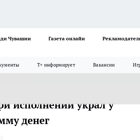
ди Чувашии
Газета онлайн
Рекламодател
кументы
Т+ информирует
Вакансии
Иг
ри исполнении украл у
мму денег