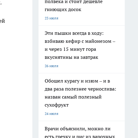
полвека и стоит дешевле
.
гниющих досок
23 июля
ей
Эти пышки всегда в ходу:
взбиваю кефир с майонезом –
и через 15 минут гора
вкуснятины на завтрак
26 июля
Обошел курагу и изюм – и в
два раза полезнее чернослива:
назван самый полезный
сухофрукт
24 июля
Врачи объяснили, можно ли
есть гречку и рис из варочных