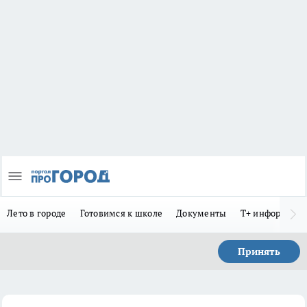
Лето в городе
Готовимся к школе
Документы
Т+ информиру
Принять