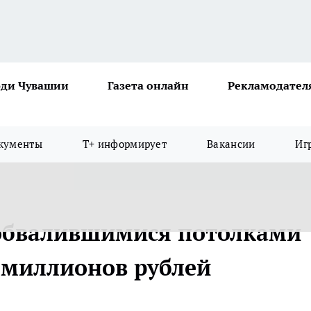
ди Чувашии
Газета онлайн
Рекламодател
кументы
Т+ информирует
Вакансии
Иг
 обвалившимися потолками
 миллионов рублей