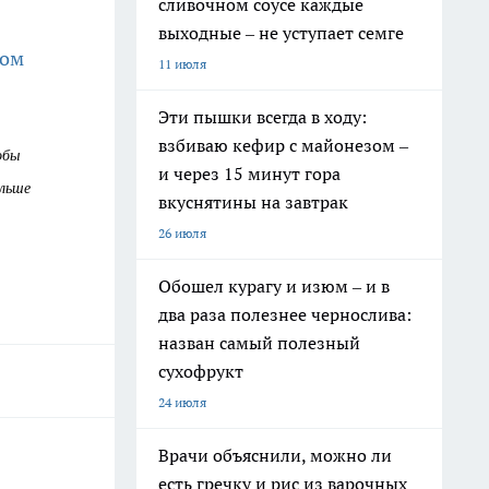
сливочном соусе каждые
выходные – не уступает семге
сом
11 июля
Эти пышки всегда в ходу:
взбиваю кефир с майонезом –
обы
и через 15 минут гора
ольше
вкуснятины на завтрак
26 июля
Обошел курагу и изюм – и в
два раза полезнее чернослива:
назван самый полезный
сухофрукт
24 июля
Врачи объяснили, можно ли
есть гречку и рис из варочных