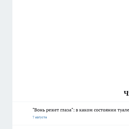
Ч
"Вонь режет глаза": в каком состоянии туал
7 августа