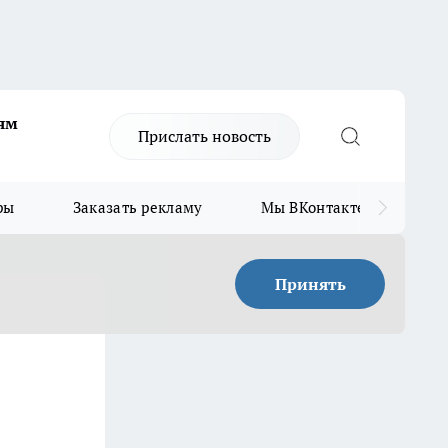
ям
Прислать новость
ры
Заказать рекламу
Мы ВКонтакте
Мы
Принять