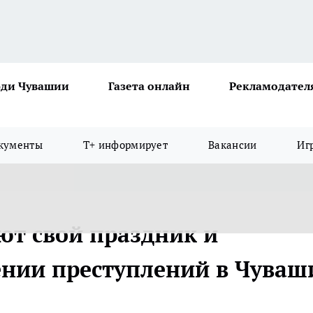
ди Чувашии
Газета онлайн
Рекламодател
кументы
Т+ информирует
Вакансии
Иг
ют свой праздник и
нии преступлений в Чуваш