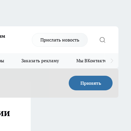
ям
Прислать новость
ры
Заказать рекламу
Мы ВКонтакте
Мы
Принять
ии