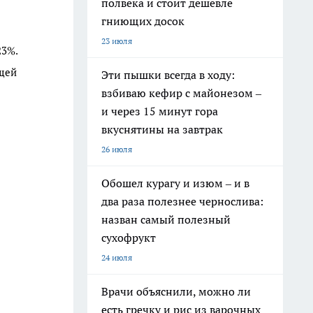
полвека и стоит дешевле
гниющих досок
23 июля
23%.
бщей
Эти пышки всегда в ходу:
взбиваю кефир с майонезом –
и через 15 минут гора
вкуснятины на завтрак
26 июля
Обошел курагу и изюм – и в
два раза полезнее чернослива:
назван самый полезный
сухофрукт
24 июля
Врачи объяснили, можно ли
есть гречку и рис из варочных