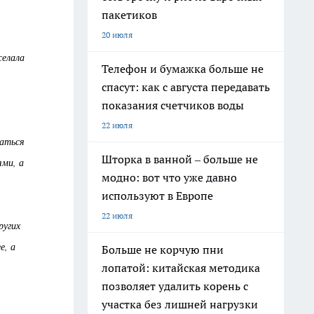
пакетиков
20 июля
желала
Телефон и бумажка больше не
спасут: как с августа передавать
показания счетчиков воды
22 июля
маться
Шторка в ванной – больше не
ями, а
модно: вот что уже давно
используют в Европе
22 июля
ругих
е, а
Больше не корчую пни
лопатой: китайская методика
позволяет удалить корень с
участка без лишней нагрузки