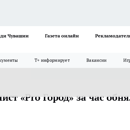
ди Чувашии
Газета онлайн
Рекламодател
кументы
Т+ информирует
Вакансии
Иг
ист «Pro Город» за час обня