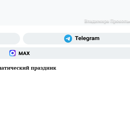
Владимира Прокопь
матический праздник