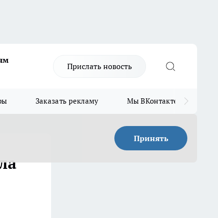
ям
Прислать новость
ры
Заказать рекламу
Мы ВКонтакте
Мы
Принять
ла