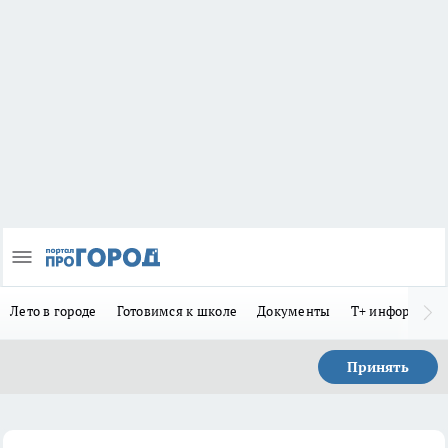
Лето в городе
Готовимся к школе
Документы
Т+ информиру
Принять