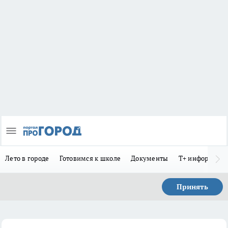
Лето в городе
Готовимся к школе
Документы
Т+ информиру
Принять