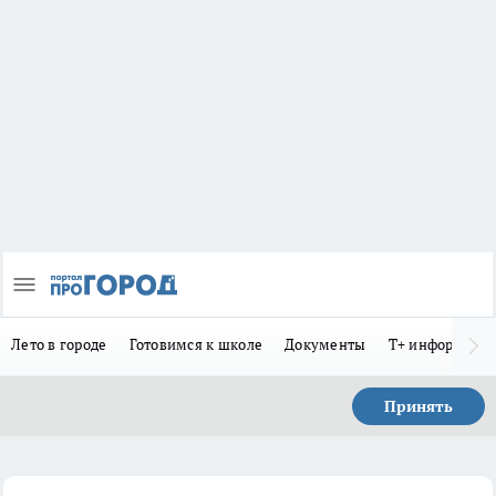
Лето в городе
Готовимся к школе
Документы
Т+ информиру
Принять