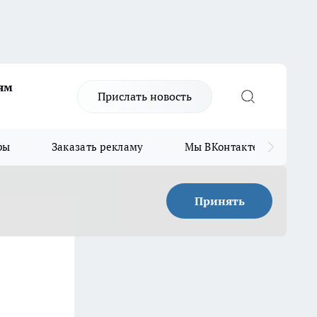
ям
Прислать новость
ры
Заказать рекламу
Мы ВКонтакте
Мы
Принять