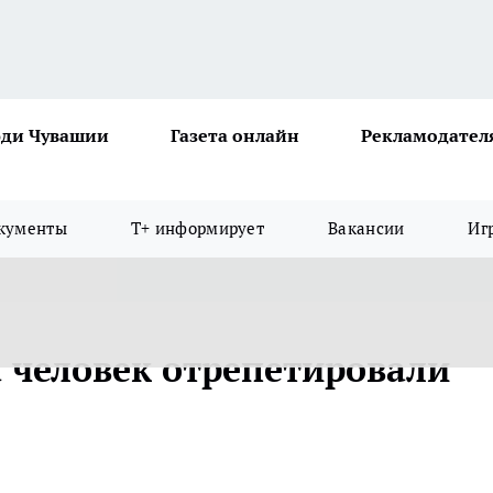
ди Чувашии
Газета онлайн
Рекламодател
кументы
Т+ информирует
Вакансии
Иг
а человек отрепетировали