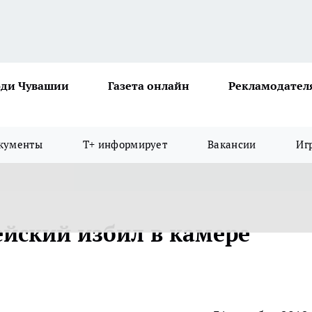
ди Чувашии
Газета онлайн
Рекламодател
кументы
Т+ информирует
Вакансии
Иг
ейский избил в камере