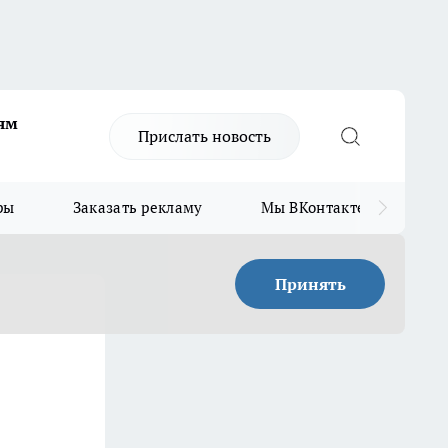
ям
Прислать новость
ры
Заказать рекламу
Мы ВКонтакте
Мы
Принять