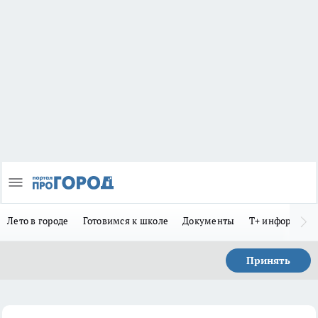
Лето в городе
Готовимся к школе
Документы
Т+ информиру
Принять