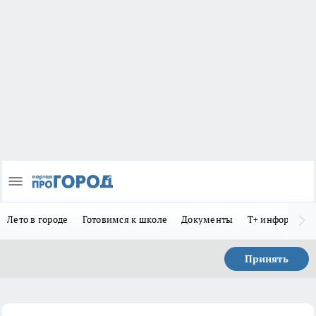
Лето в городе
Готовимся к школе
Документы
Т+ информиру
Принять