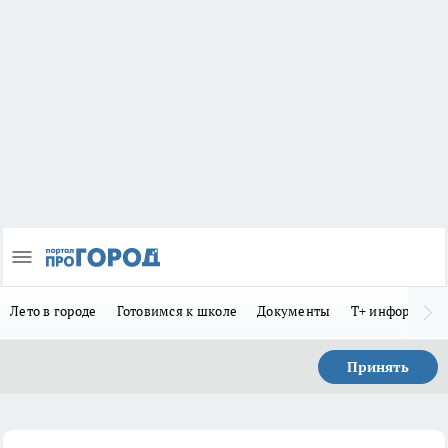
Лето в городе
Готовимся к школе
Документы
Т+ информиру
Принять