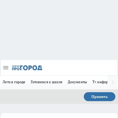
Лето в городе
Готовимся к школе
Документы
Т+ информиру
Принять