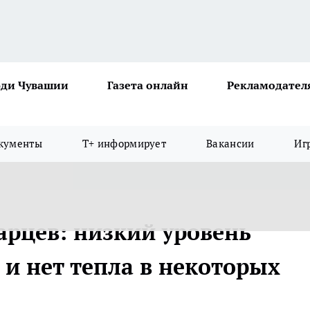
ди Чувашии
Газета онлайн
Рекламодател
кументы
Т+ информирует
Вакансии
Иг
рцев: низкий уровень
 и нет тепла в некоторых