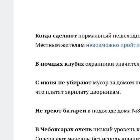
Когда сделают
нормальный пешеходный
Местным жителям
невозможно пройти
В ночных клубах
охранники значител
С июня не убирают
мусор за домом п
что платят зарплату дворникам.
Не греют батареи
в подъезде дома №8
В Чебоксарах очень
низкий уровень ку
Совершают маневры без использовани