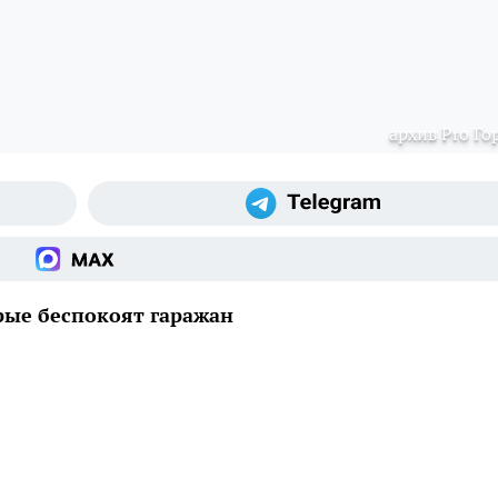
архив Pro Го
рые беспокоят гаражан