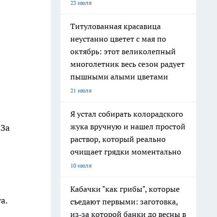
23 июля
Титулованная красавица
неустанно цветет с мая по
октябрь: этот великолепный
многолетник весь сезон радует
пышными алыми цветами
21 июля
Я устал собирать колорадского
жука вручную и нашел простой
 За
раствор, который реально
очищает грядки моментально
10 июля
Кабачки "как грибы", которые
а.
съедают первыми: заготовка,
из‑за которой банки до весны в