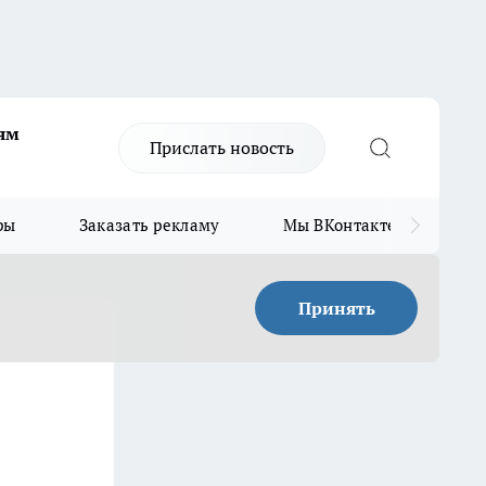
ям
Прислать новость
ры
Заказать рекламу
Мы ВКонтакте
Мы
Принять