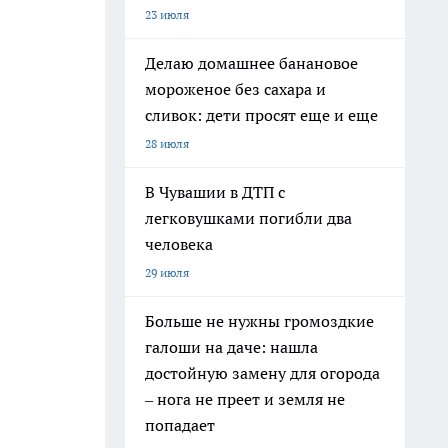
23 июля
Делаю домашнее банановое
мороженое без сахара и
сливок: дети просят еще и еще
28 июля
В Чувашии в ДТП с
легковушками погибли два
человека
29 июля
Больше не нужны громоздкие
галоши на даче: нашла
достойную замену для огорода
– нога не преет и земля не
попадает