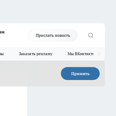
ям
Прислать новость
ры
Заказать рекламу
Мы ВКонтакте
Мы
Принять