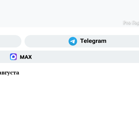
Pro Го
августа