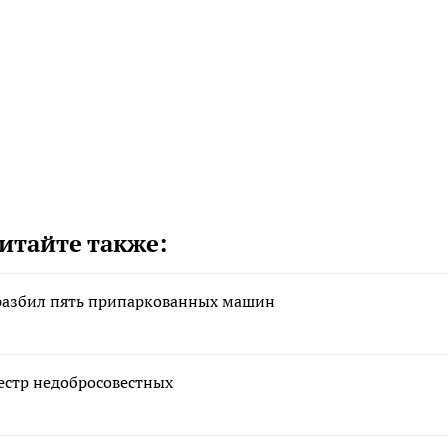
итайте также:
 разбил пять припаркованных машин
естр недобросовестных