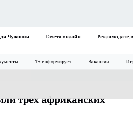
ди Чувашии
Газета онлайн
Рекламодател
кументы
Т+ информирует
Вакансии
Иг
или трех африканских