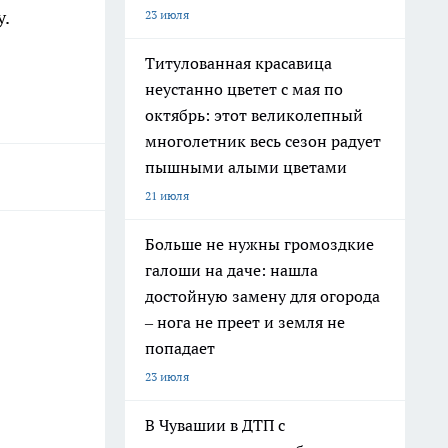
у.
23 июля
Титулованная красавица
неустанно цветет с мая по
октябрь: этот великолепный
многолетник весь сезон радует
пышными алыми цветами
21 июля
Больше не нужны громоздкие
галоши на даче: нашла
достойную замену для огорода
– нога не преет и земля не
попадает
23 июля
В Чувашии в ДТП с