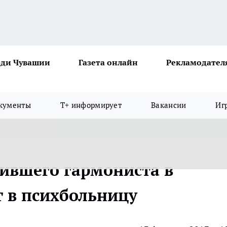
ди Чувашии
Газета онлайн
Рекламодател
кументы
Т+ информирует
Вакансии
Иг
нившего гармониста в
т в психбольницу