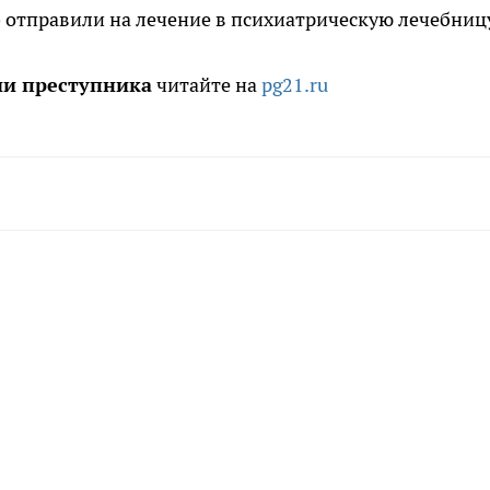
о
отправили на лечение в психиатрическую лечебниц
ии преступника
читайте на
pg21.ru