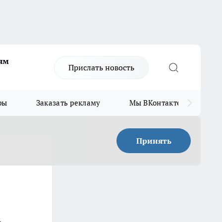
ям
Прислать новость
ры
Заказать рекламу
Мы ВКонтакте
Мы
Принять