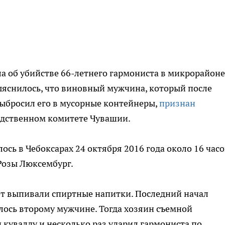
а об убийстве 66-летнего гармониста в микрорайоне
ыяснилось, что виновный мужчина, который после
выбросил его в мусорные контейнеры,
признан
едственном комитете Чувашии.
лось в Чебоксарах 24 октября 2016 года около 16 часо
Розы Люксембург.
ет выпивали спиртные напитки. Последний начал
илось второму мужчине. Тогда хозяин съемной
 кувалду и несколько раз ударил гармониста по