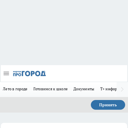
Лето в городе
Готовимся к школе
Документы
Т+ информиру
Принять