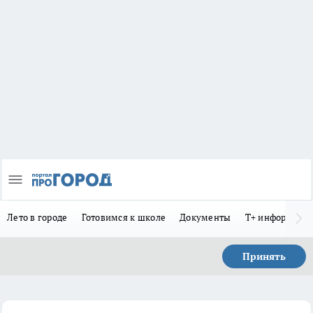
Лето в городе
Готовимся к школе
Документы
Т+ информиру
Принять