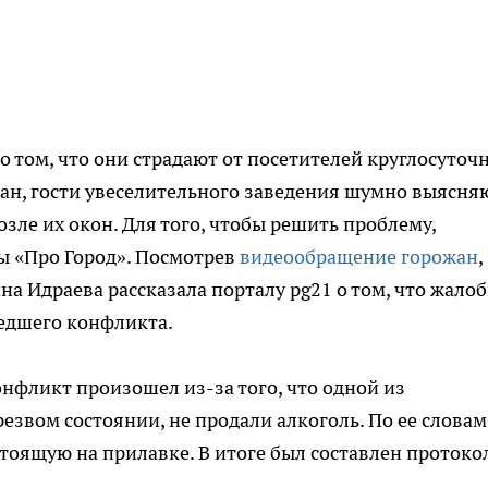
о том, что они страдают от посетителей круглосуточ
жан, гости увеселительного заведения шумно выясня
зле их окон. Для того, чтобы решить проблему,
ы «Про Город». Посмотрев
видеообращение горожан
,
а Идраева рассказала порталу pg21 о том, что жало
едшего конфликта.
онфликт произошел из-за того, что одной из
звом состоянии, не продали алкоголь. По ее словам
тоящую на прилавке. В итоге был составлен протоко