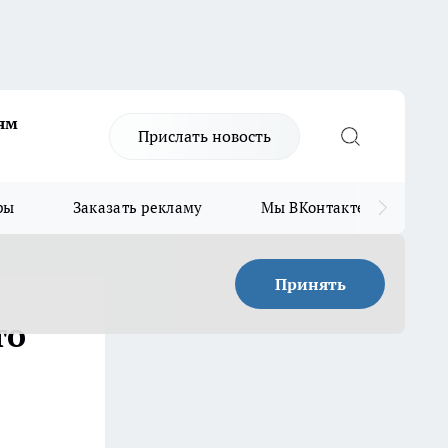
ям
Прислать новость
ры
Заказать рекламу
Мы ВКонтакте
Мы
Принять
то