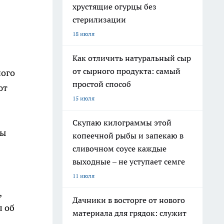
хрустящие огурцы без
стерилизации
18 июля
Как отличить натуральный сыр
от сырного продукта: самый
ного
простой способ
ют
15 июля
Скупаю килограммы этой
бы
копеечной рыбы и запекаю в
сливочном соусе каждые
выходные – не уступает семге
11 июля
,
Дачники в восторге от нового
л об
материала для грядок: служит