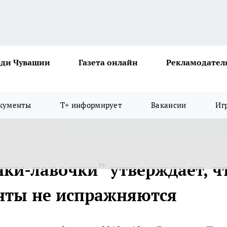
ди Чувашии
Газета онлайн
Рекламодател
кументы
Т+ информирует
Вакансии
Иг
ки-лавочки" утверждает, ч
нты не испражняются