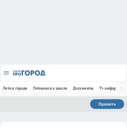
Лето в городе
Готовимся к школе
Документы
Т+ информиру
Принять