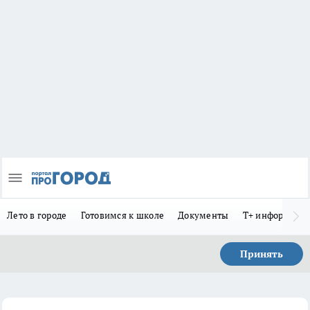
Лето в городе
Готовимся к школе
Документы
Т+ информиру
Принять