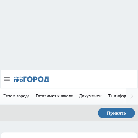
Лето в городе
Готовимся к школе
Документы
Т+ информиру
Принять