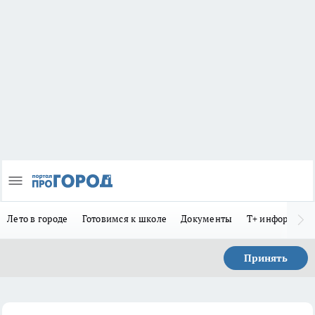
Лето в городе
Готовимся к школе
Документы
Т+ информиру
Принять