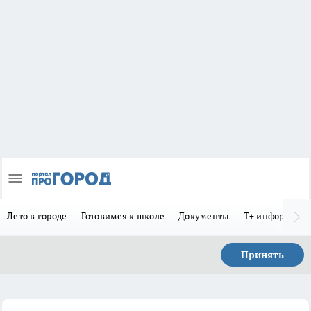
Лето в городе
Готовимся к школе
Документы
Т+ информиру
Принять