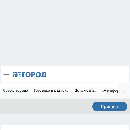
Лето в городе
Готовимся к школе
Документы
Т+ информиру
Принять