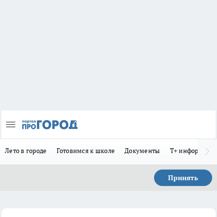
Лето в городе
Готовимся к школе
Документы
Т+ информиру
Принять