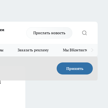
ям
Прислать новость
ры
Заказать рекламу
Мы ВКонтакте
Мы
Принять
а