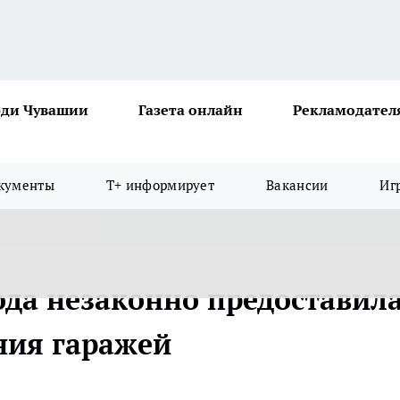
ди Чувашии
Газета онлайн
Рекламодател
кументы
Т+ информирует
Вакансии
Иг
да незаконно предоставил
ния гаражей