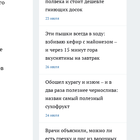
полвека и стоит дешевле
го
гниющих досок
23 июля
Эти пышки всегда в ходу:
взбиваю кефир с майонезом –
е
и через 15 минут гора
вкуснятины на завтрак
26 июля
ов
Обошел курагу и изюм – и в
два раза полезнее чернослива:
назван самый полезный
сухофрукт
24 июля
Врачи объяснили, можно ли
есть гречку и рис из варочных