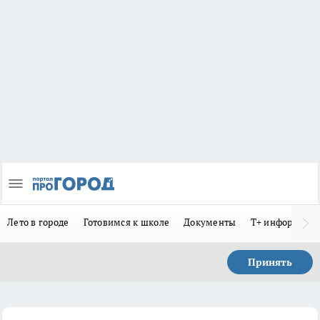
Лето в городе
Готовимся к школе
Документы
Т+ информиру
Принять