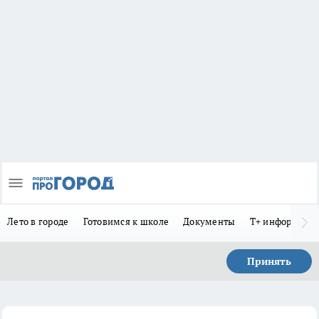
Лето в городе
Готовимся к школе
Документы
Т+ информиру
Принять