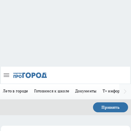
Лето в городе
Готовимся к школе
Документы
Т+ информиру
Принять