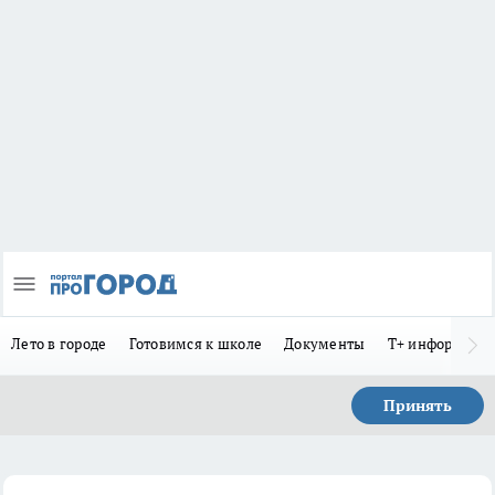
Лето в городе
Готовимся к школе
Документы
Т+ информиру
Принять