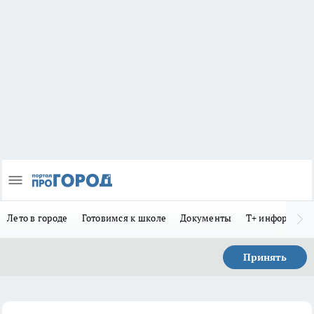
Лето в городе
Готовимся к школе
Документы
Т+ информиру
Принять