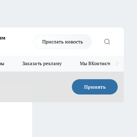
ям
Прислать новость
ры
Заказать рекламу
Мы ВКонтакте
Мы
Принять