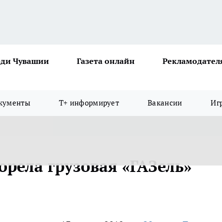
ди Чувашии
Газета онлайн
Рекламодател
кументы
Т+ информирует
Вакансии
Иг
орела грузовая «ГАЗель»