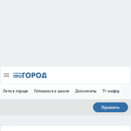
Лето в городе
Готовимся к школе
Документы
Т+ информиру
Принять