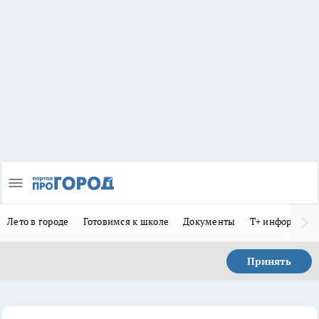
Лето в городе
Готовимся к школе
Документы
Т+ информиру
Принять