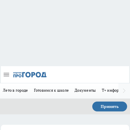
Лето в городе
Готовимся к школе
Документы
Т+ информиру
Принять