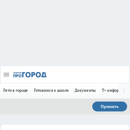
Лето в городе
Готовимся к школе
Документы
Т+ информиру
Принять