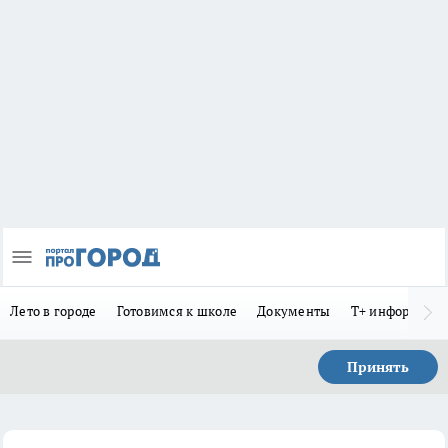
Лето в городе
Готовимся к школе
Документы
Т+ информиру
Принять