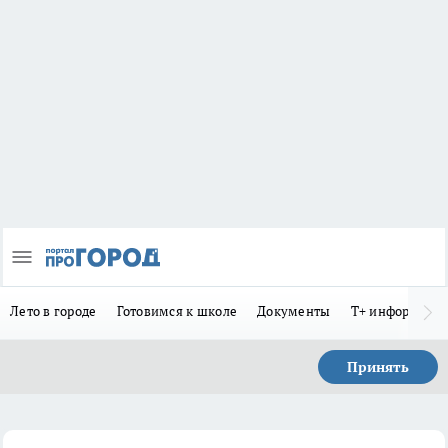
Лето в городе
Готовимся к школе
Документы
Т+ информиру
Принять